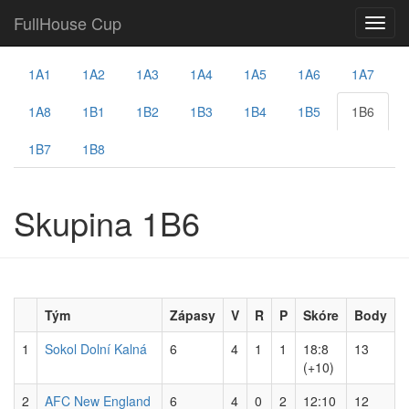
FullHouse Cup
1A1
1A2
1A3
1A4
1A5
1A6
1A7
1A8
1B1
1B2
1B3
1B4
1B5
1B6
1B7
1B8
Skupina 1B6
Tým
Zápasy
V
R
P
Skóre
Body
1
Sokol Dolní Kalná
6
4
1
1
18:8
13
(+10)
2
AFC New England
6
4
0
2
12:10
12