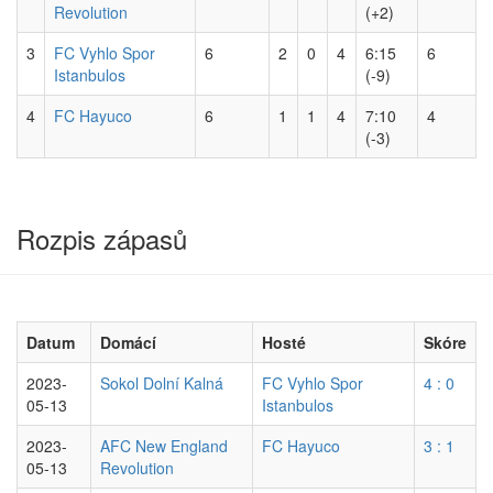
Revolution
(+2)
3
FC Vyhlo Spor
6
2
0
4
6:15
6
Istanbulos
(-9)
4
FC Hayuco
6
1
1
4
7:10
4
(-3)
Rozpis zápasů
Datum
Domácí
Hosté
Skóre
2023-
Sokol Dolní Kalná
FC Vyhlo Spor
4 : 0
05-13
Istanbulos
2023-
AFC New England
FC Hayuco
3 : 1
05-13
Revolution