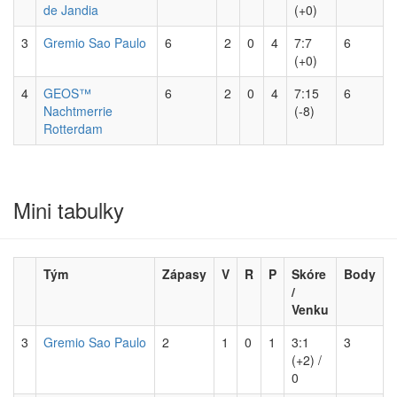
de Jandia
(+0)
3
Gremio Sao Paulo
6
2
0
4
7:7
6
(+0)
4
GEOS™
6
2
0
4
7:15
6
Nachtmerrie
(-8)
Rotterdam
Mini tabulky
Tým
Zápasy
V
R
P
Skóre
Body
/
Venku
3
Gremio Sao Paulo
2
1
0
1
3:1
3
(+2) /
0