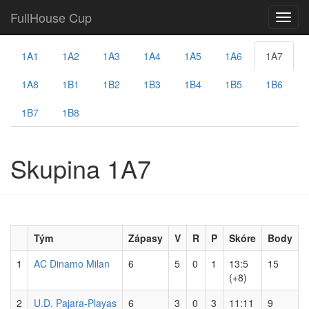
FullHouse Cup
1A1
1A2
1A3
1A4
1A5
1A6
1A7
1A8
1B1
1B2
1B3
1B4
1B5
1B6
1B7
1B8
Skupina 1A7
Tým
Zápasy
V
R
P
Skóre
Body
1
AC Dinamo Milan
6
5
0
1
13:5
15
(+8)
2
U.D. Pajara-Playas
6
3
0
3
11:11
9