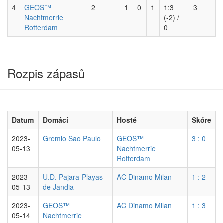
4
GEOS™
2
1
0
1
1:3
3
Nachtmerrie
(-2) /
Rotterdam
0
Rozpis zápasů
Datum
Domácí
Hosté
Skóre
2023-
Gremio Sao Paulo
GEOS™
3 : 0
05-13
Nachtmerrie
Rotterdam
2023-
U.D. Pajara-Playas
AC Dinamo Milan
1 : 2
05-13
de Jandia
2023-
GEOS™
AC Dinamo Milan
1 : 3
05-14
Nachtmerrie