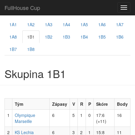
FullHouse Cup
1A1
1A2
1A3
1A4
1A5
1A6
1A7
1A8
1B1
1B2
1B3
1B4
1B5
1B6
1B7
1B8
Skupina 1B1
Tým
Zápasy
V
R
P
Skóre
Body
1
Olympique
6
5
1
0
17:6
16
Marseille
(+11)
2
KS Lechia
6
3
2
1
15:8
11