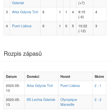
Gdańsk
(+7)
3
Arka Gdynia Tc®
6
1
1
4
9:15
4
(-6)
4
Pueri Lisboa
6
1
0
5
10:22
3
(-12)
Rozpis zápasů
Datum
Domácí
Hosté
Skóre
2023-05-
Arka Gdynia Tc®
Pueri Lisboa
2 : 1
13
2023-05-
KS Lechia Gdańsk
Olympique
2 : 2
13
Marseille