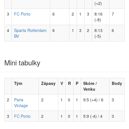
(+2)
3
FC Porto
6
2
1
3
8:16
7
(-8)
4
Sparta Rotterdam
6
1
3
2
8:13
6
BV
(-5)
Mini tabulky
Tým
Zápasy
V
R
P
Skóre /
Body
Venku
2
Paris
2
1
0
1
9:5 (+4) / 6
3
Vintage
3
FC Porto
2
1
0
1
5:9 (-4) / 4
3