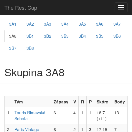
The Rest Cup
3A1
3A2
3A3
3A4
3A5
3A6
3A7
3A8
3B1
3B2
3B3
3B4
3B5
3B6
3B7
3B8
Skupina 3A8
Tým
Zápasy
V
R
P
Skóre
Body
1
Tauris Rimavská
6
4
1
1
18:7
13
Sobota
(+11)
2
Paris Vintage
6
2
1
3
17:15
7