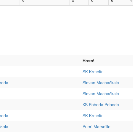
6
0
0
6
4
Hosté
SK Krmelín
beda
Slovan Machačkala
Slovan Machačkala
KS Pobeda Pobeda
beda
SK Krmelín
kala
Pueri Marseille