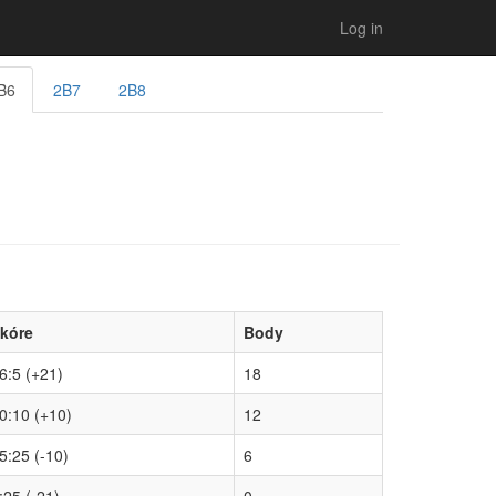
Log in
B6
2B7
2B8
kóre
Body
6:5 (+21)
18
0:10 (+10)
12
5:25 (-10)
6