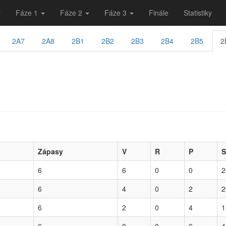
Fáze 1
Fáze 2
Fáze 3
Finále
Statistiky
2A7
2A8
2B1
2B2
2B3
2B4
2B5
2
Zápasy
V
R
P
S
6
6
0
0
2
6
4
0
2
2
6
2
0
4
1