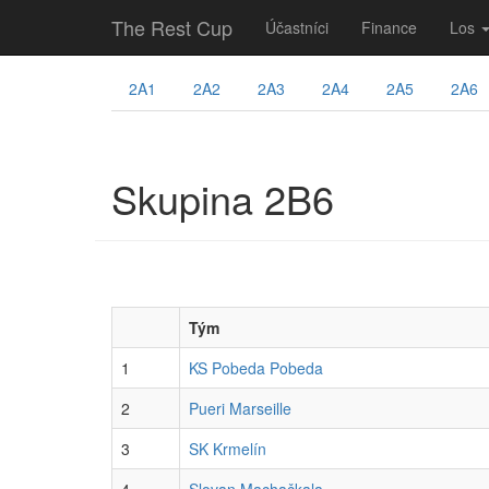
The Rest Cup
Účastníci
Finance
Los
2A1
2A2
2A3
2A4
2A5
2A6
Skupina 2B6
Tým
1
KS Pobeda Pobeda
2
Pueri Marseille
3
SK Krmelín