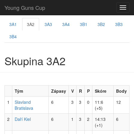
Young Guns Cup
3A1
3A2
3A3
3A4
3B1
3B2
3B3
3B4
Skupina 3A2
Tým
Zápasy
V
R
P
Skóre
Body
1
Slavland
6
3
3
0
11:6
12
Bratislava
(+5)
2
Daří Kiel
6
1
3
2
14:13
6
(+1)