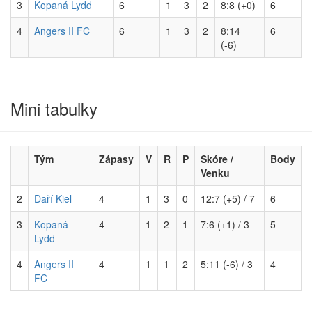
3
Kopaná Lydd
6
1
3
2
8:8 (+0)
6
4
Angers II FC
6
1
3
2
8:14
6
(-6)
Mini tabulky
Tým
Zápasy
V
R
P
Skóre /
Body
Venku
2
Daří Kiel
4
1
3
0
12:7 (+5) / 7
6
3
Kopaná
4
1
2
1
7:6 (+1) / 3
5
Lydd
4
Angers II
4
1
1
2
5:11 (-6) / 3
4
FC